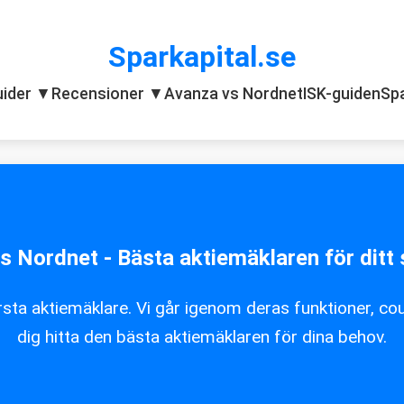
Sparkapital.se
uider ▼
Recensioner ▼
Avanza vs Nordnet
ISK-guiden
Spa
s Nordnet - Bästa aktiemäklaren för ditt
a aktiemäklare. Vi går igenom deras funktioner, cou
dig hitta den bästa aktiemäklaren för dina behov.