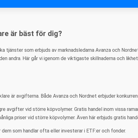
re är bäst för dig?
olika tjänster som erbjuds av marknadsledarna Avanza och Nordnet
en andra. Här går vi igenom de viktigaste skillnaderna och likhe
klare är avgifterna. Både Avanza och Nordnet erbjuder konkurrensm
 avgifter vid större köpvolymer. Gratis handel inom vissa rama
iga priser vid större köpvolymer. Även här erbjuds gratis hande
dem som handlar ofta eller investerar i ETF:er och fonder.