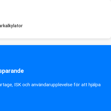
rkalkylator
 sparande
rtage, ISK och användarupplevelse för att hjälpa