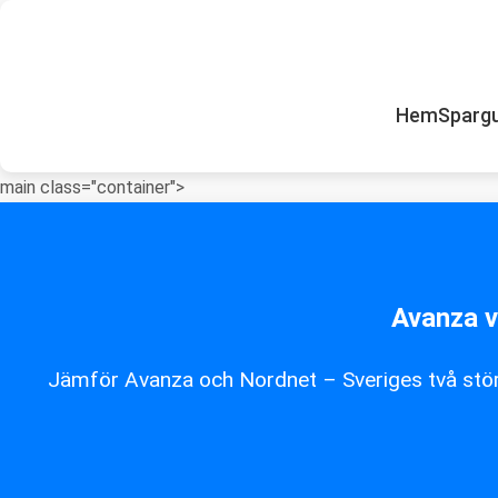
Hem
Sparg
main class="container">
Avanza v
Jämför Avanza och Nordnet – Sveriges två störst