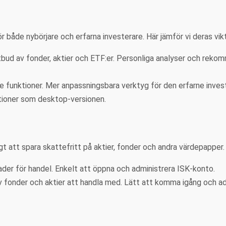
 både nybörjare och erfarna investerare. Här jämför vi deras vik
tbud av fonder, aktier och ETF:er. Personliga analyser och reko
funktioner. Mer anpassningsbara verktyg för den erfarne inves
tioner som desktop-versionen.
 att spara skattefritt på aktier, fonder och andra värdepapper. Hä
knader för handel. Enkelt att öppna och administrera ISK-konto.
av fonder och aktier att handla med. Lätt att komma igång och ad